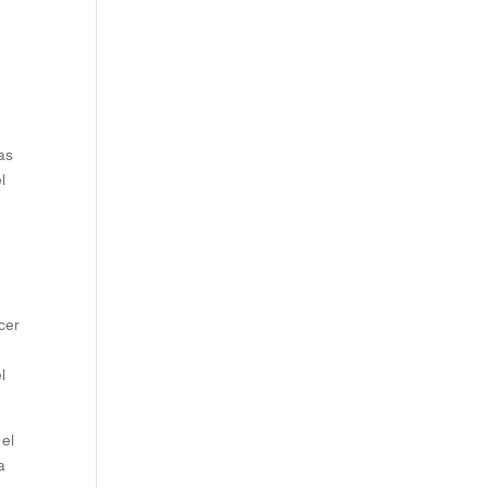
as
l
ecer
l
 el
a