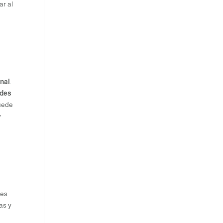
ar al
onal
.
ades
uede
y
les
as y