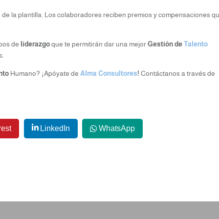
o de la plantilla. Los colaboradores reciben premios y compensaciones q
ipos de
liderazgo
que te permitirán dar una mejor
Gestión de
Talento
s.
ento
Humano? ¡Apóyate de
Alma Consultores
!
Contáctanos a través de
rest
LinkedIn
WhatsApp