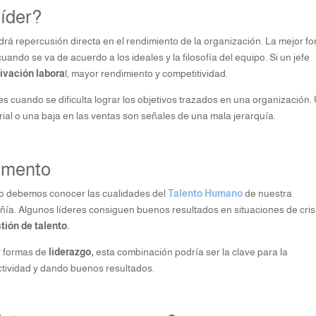
líder?
ndrá repercusión directa en el rendimiento de la organización. La mejor f
ando se va de acuerdo a los ideales y la filosofía del equipo. Si un jefe
ivación labora
l, mayor rendimiento y competitividad.
s cuando se dificulta lograr los objetivos trazados en una organización.
ial o una baja en las ventas son señales de una mala jerarquía.
momento
azgo debemos conocer las cualidades del
Talento Humano
de nuestra
añía. Algunos líderes consiguen buenos resultados en situaciones de cris
tión de talento.
r formas de
liderazgo,
esta combinación podría ser la clave para la
tividad y dando buenos resultados.